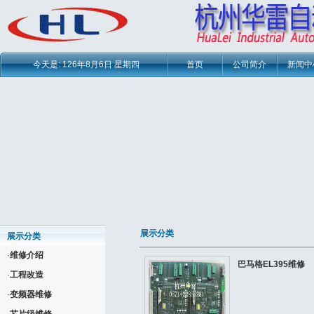
今天是:
126年8月6日 星期四
首页
公司简介
新闻中
展示分类
展示分类
·
维修介绍
巴马格EL395维修
·
工程改造
·
变频器维修