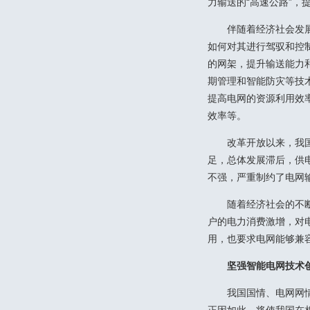
力输送的“高速公路”，
伴随着经济社会发展，
如何对其进行驾驭和控
的网架，提升输送能力
期管理和智能防灾等技
提高电网的资源利用效
效率等。
改革开放以来，我国用
足，总体发展滞后，供
不强，严重制约了电网
随着经济社会的不断发
户的电力消费激增，对
用，也要求电网能够兼
坚强智能电网技术
我国国情、电网网情、