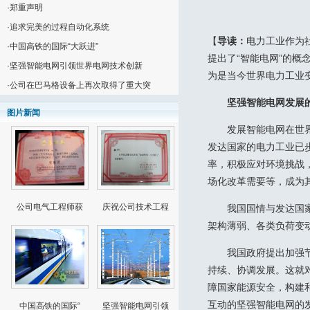
·
郑重声明
·
追求完美的过程自动化系统
【
电力工业作为
导读：
·
中国高铁的国际“大跃进”
提出了“智能电网”的
·
坚强智能电网引领世界电网技术创新
为是当今世界电力工业
·
公司在巴马格设备上再次取得了重大突
坚强智能电网发展的
图片新闻
发展智能电网在世界不
发达国家的电力工业已
率，积极应对环境挑战
场化改革需要等，成为
公司电气工程师获
庆祝公司技术工程
我国国情与发达国家存
架构薄弱、各类负荷变
我国政府提出加强节能
持续、协调发展。这就
障国家能源安全，构建
互动的坚强智能电网的
中国高铁的国际“
坚强智能电网引领