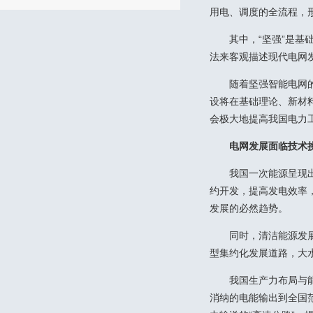
用电、调度的全流程，
其中，“坚强”是基础
法来客观描述现代电网
随着坚强智能电网的建
设将在基础理论、新材
会极大地提高我国电力
电网发展面临技术
我国一次能源呈现出多
约开发，提高发电效率
发展的必然趋势。
同时，清洁能源发展将
型集约化发展道路，大
我国生产力布局与能源
消纳的电能输出到全国