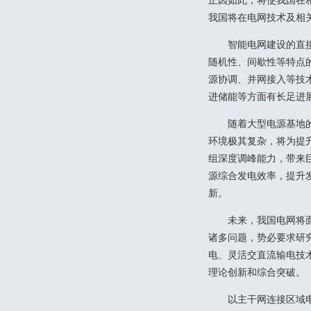
正因如此，将使我国在
我国将在电网技术及相
智能电网建设的直接动
随机性、间歇性等特点
源协调、并网接入等技
进储能等方面有长足进
随着大型电源基地的建
环境极其复杂，将为提
组深度调峰能力，带来
源综合发电效率，提升
新。
未来，我国电网将面临
诸多问题，势必要求研
电、灵活交直流输电技
理论创新和综合突破。
以主干网连接区域电网