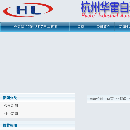
今天是:
126年8月7日 星期五
首页
公司简介
新闻中
新闻分类
当前位置：
首页
>>
新闻中
·
公司新闻
·
行业新闻
推荐新闻