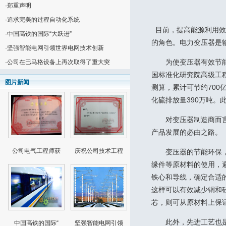
·
郑重声明
·
追求完美的过程自动化系统
目前，提高能源利用效
·
中国高铁的国际“大跃进”
的角色。电力变压器是输
·
坚强智能电网引领世界电网技术创新
为使变压器有效节能，
·
公司在巴马格设备上再次取得了重大突
国标准化研究院高级工
图片新闻
测算，累计可节约700
化硫排放量390万吨。
对变压器制造商而言，
产品发展的必由之路。
公司电气工程师获
庆祝公司技术工程
变压器的节能环保，一
缘件等原材料的使用，
铁心和导线，确定合适
这样可以有效减少铜和
芯，则可从原材料上保
此外，先进工艺也是制
中国高铁的国际“
坚强智能电网引领