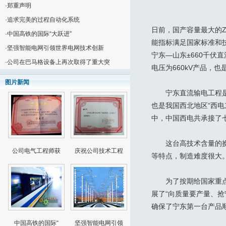
·
郑重声明
·
追求完美的过程自动化系统
日前，国产容量最大的ZZ
·
中国高铁的国际“大跃进”
能指标满足国家标准和
·
坚强智能电网引领世界电网技术创新
宁东—山东±660千
·
公司在巴马格设备上再次取得了重大突
电压为660kV产品，
图片新闻
宁东直流输电工程是我
也是我国西北地区“西
中，中国西电共承接了
这台高技术含量的换流
公司电气工程师获
庆祝公司技术工程
等特点，制造难度很大
为了按期给国家重点工
展了“向质量要产量、
确保了宁东第一台产品
中国高铁的国际“
坚强智能电网引领